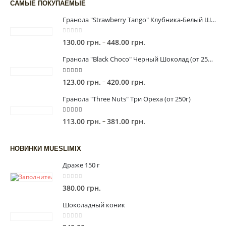
САМЫЕ ПОКУПАЕМЫЕ
Гранола "Strawberry Tango" Клубника-Белый Шоколад (от 225г)
0
out of 5
Диапазон
–
130.00
грн.
448.00
грн.
цен:
Гранола "Black Сhoco" Черный Шоколад (от 250г)
130.00 грн.
–
5.00
out of 5
Диапазон
–
123.00
грн.
420.00
грн.
448.00 грн.
цен:
Гранола "Three Nuts" Три Ореха (от 250г)
123.00 грн.
–
5.00
out of 5
Диапазон
–
113.00
грн.
381.00
грн.
420.00 грн.
цен:
113.00 грн.
НОВИНКИ MUESLIMIX
–
Драже 150 г
381.00 грн.
0
out of 5
380.00
грн.
Шоколадный коник
0
out of 5