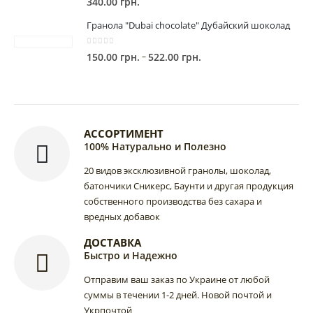
340.00
грн.
Гранола "Dubai chocolate" Дубайский шоколад
0
out of 5
Диапазон
–
150.00
грн.
522.00
грн.
цен:
150.00 грн.
–
522.00 грн.
АССОРТИМЕНТ
100% Натурально и Полезно
20 видов эксклюзивной гранолы, шоколад,
батончики Сникерс, Баунти и другая продукция
собственного производства без сахара и
вредных добавок
ДОСТАВКА
Быстро и Надежно
Отправим ваш заказ по Украине от любой
суммы в течении 1-2 дней. Новой почтой и
Укрпочтой