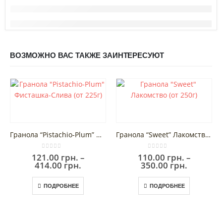
ВОЗМОЖНО ВАС ТАКЖЕ ЗАИНТЕРЕСУЮТ
Этот товар имеет несколько вариаций. Опции можно выбрать на странице товара.
Этот товар имеет несколько вариаций. Опции можно выбрать на странице товара.
Гранола “Pistachio-Plum” Фисташка-Слива (от 225г)
Гранола “Sweet” Лакомство (от 250г)
0
out of 5
0
out of 5
121.00
грн.
–
110.00
грн.
–
Диапазон
Диапаз
414.00
грн.
350.00
грн.
цен:
цен:
Этот товар имеет несколько вариаций. Опции можно выбрать на странице товара.
Этот товар имеет несколько вариаций. Опции можно выбрать на странице товара.
121.00 грн.
110.00 г
ПОДРОБНЕЕ
ПОДРОБНЕЕ
–
–
414.00 грн.
350.00 г