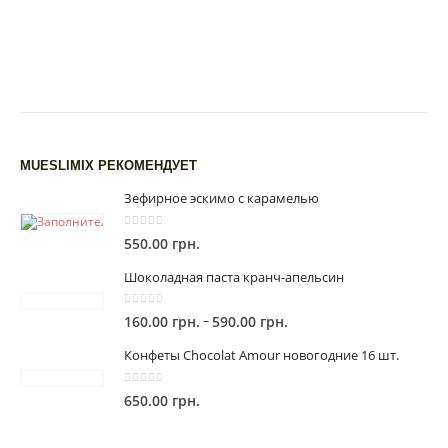
MUESLIMIX РЕКОМЕНДУЕТ
Зефирное эскимо с карамелью
0
out of 5
550.00
грн.
Шоколадная паста кранч-апельсин
0
out of 5
Диапазон
–
160.00
грн.
590.00
грн.
цен:
Конфеты Chocolat Amour новогодние 16 шт.
160.00 грн.
–
0
out of 5
650.00
грн.
590.00 грн.