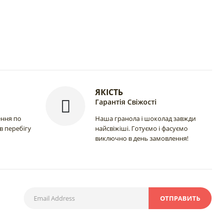
ЯКІСТЬ
Гарантія Свіжості
ення по
Наша гранола і шоколад завжди
 в перебігу
найсвіжіші. Готуємо і фасуємо
виключно в день замовлення!