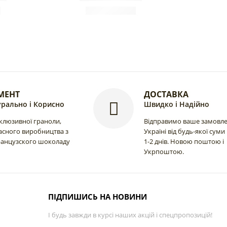
МЕНТ
ДОСТАВКА
рально і Корисно
Швидко і Надійно
склюзивної граноли,
Відправимо ваше замовл
асного виробництва з
Україні від будь-якої суми
ранцузского шоколаду
1-2 днів. Новою поштою і
Укрпоштою.
ПІДПИШИСЬ НА НОВИНИ
І будь завжди в курсі наших акцій і спецпропозицій!