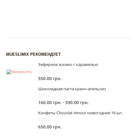
MUESLIMIX РЕКОМЕНДУЕТ
Зефирное эскимо с карамелью
0
out of 5
550.00
грн.
Шоколадная паста кранч-апельсин
0
out of 5
Диапазон
–
160.00
грн.
590.00
грн.
цен:
Конфеты Chocolat Amour новогодние 16 шт.
160.00 грн.
–
0
out of 5
650.00
грн.
590.00 грн.