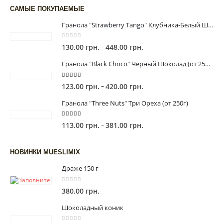
САМЫЕ ПОКУПАЕМЫЕ
Гранола "Strawberry Tango" Клубника-Белый Шоколад (от 225г)
0
out of 5
Диапазон
–
130.00
грн.
448.00
грн.
цен:
Гранола "Black Сhoco" Черный Шоколад (от 250г)
130.00 грн.
–
5.00
out of 5
Диапазон
–
123.00
грн.
420.00
грн.
448.00 грн.
цен:
Гранола "Three Nuts" Три Ореха (от 250г)
123.00 грн.
–
5.00
out of 5
Диапазон
–
113.00
грн.
381.00
грн.
420.00 грн.
цен:
113.00 грн.
НОВИНКИ MUESLIMIX
–
Драже 150 г
381.00 грн.
0
out of 5
380.00
грн.
Шоколадный коник