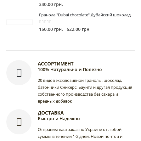
0
out of 5
340.00
грн.
Гранола "Dubai chocolate" Дубайский шоколад
0
out of 5
Диапазон
–
150.00
грн.
522.00
грн.
цен:
150.00 грн.
–
522.00 грн.
АССОРТИМЕНТ
100% Натурально и Полезно
20 видов эксклюзивной гранолы, шоколад,
батончики Сникерс, Баунти и другая продукция
собственного производства без сахара и
вредных добавок
ДОСТАВКА
Быстро и Надежно
Отправим ваш заказ по Украине от любой
суммы в течении 1-2 дней. Новой почтой и