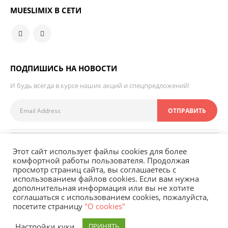
MUESLIMIX В СЕТИ
ПОДПИШИСЬ НА НОВОСТИ
И будь всегда в курсе наших акций и спецпредложений!
Доставка и оплата
Возврат
О нас
Этот сайт использует файлы cookies для более
комфортной работы пользователя. Продолжая
просмотр страниц сайта, вы соглашаетесь с
использованием файлов cookies. Если вам нужна
дополнительная информация или вы не хотите
соглашаться с использованием cookies, пожалуйста,
посетите страницу
"О cookies"
©2016-2020. Mueslimix - магазин здорового харчування
Всі права
Настройки куки
ПРИНЯТЬ
захищені
Політика конфіденційності