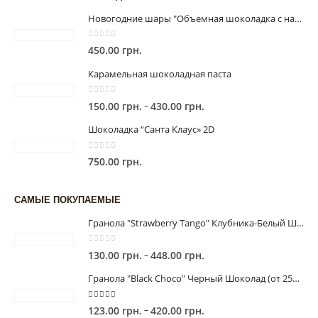
Новогодние шары "Объемная шоколадка с начинкой"
0
out of 5
450.00
грн.
Карамельная шоколадная паста
0
out of 5
Диапазон
–
150.00
грн.
430.00
грн.
цен:
Шоколадка “Санта Клаус» 2D
150.00 грн.
–
0
out of 5
750.00
грн.
430.00 грн.
САМЫЕ ПОКУПАЕМЫЕ
Гранола "Strawberry Tango" Клубника-Белый Шоколад (от 225г)
0
out of 5
Диапазон
–
130.00
грн.
448.00
грн.
цен:
Гранола "Black Сhoco" Черный Шоколад (от 250г)
130.00 грн.
–
5.00
out of 5
Диапазон
–
123.00
грн.
420.00
грн.
448.00 грн.