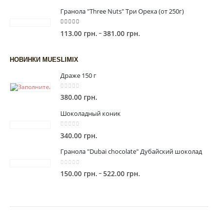
цен:
Гранола "Three Nuts" Три Ореха (от 250г)
123.00 грн.
–
5.00
out of 5
Диапазон
–
113.00
грн.
381.00
грн.
420.00 грн.
цен:
113.00 грн.
НОВИНКИ MUESLIMIX
–
Драже 150 г
381.00 грн.
0
out of 5
380.00
грн.
Шоколадный коник
0
out of 5
340.00
грн.
Гранола "Dubai chocolate" Дубайский шоколад
0
out of 5
Диапазон
–
150.00
грн.
522.00
грн.
цен:
150.00 грн.
–
522.00 грн.