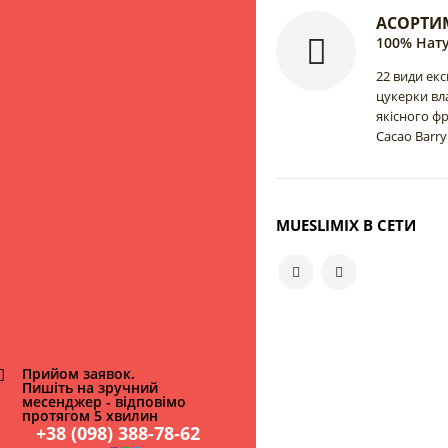
АСОРТИ
100% Нату
22 види ек
цукерки вл
якісного ф
Cacao Barry
MUESLIMIX В СЕТИ
Прийом заявок.
Пишіть на зручний
месенджер - відповімо
протягом 5 хвилин
+38 (098) 388-78-62