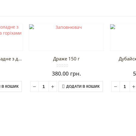
Яйце великодне шоколадне з дубайским шоколадом та горіхами 130 г
Драже 150 г
Дубайс
0
out of 5
380.00
грн.
5
 В КОШИК
ДОДАТИ В КОШИК