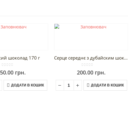
кий шоколад 170 г
Серце середнє з дубайским шоколадом 45 г
0
out of 5
0
out of 5
50.00
грн.
200.00
грн.
ДОДАТИ В КОШИК
ДОДАТИ В КОШИК