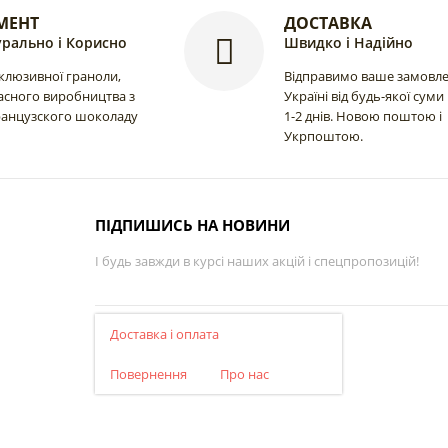
365.00 грн.
МЕНТ
ДОСТАВКА
рально і Корисно
Швидко і Надійно
склюзивної граноли,
Відправимо ваше замовл
асного виробництва з
Україні від будь-якої суми
ранцузского шоколаду
1-2 днів. Новою поштою і
Укрпоштою.
ПІДПИШИСЬ НА НОВИНИ
І будь завжди в курсі наших акцій і спецпропозицій!
Доставка і оплата
Повернення
Про нас