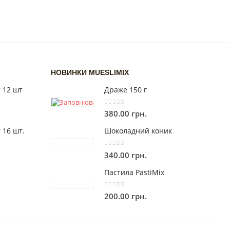
НОВИНКИ MUESLIMIX
 12 шт
Драже 150 г
0
out of 5
380.00
грн.
 16 шт.
Шоколадний коник
0
out of 5
340.00
грн.
Пастила PastiMix
0
out of 5
200.00
грн.