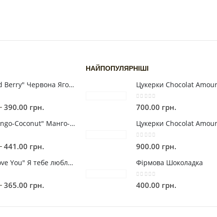
НАЙПОПУЛЯРНІШІ
Гранола "Red Berry" Червона Ягода (від 225г)
Цукерки Chocolat Amour
0
out of 5
Price
–
390.00
грн.
700.00
грн.
range:
Гранола "Mango-Coconut" Манго-Кокос (від 225г)
Цукерки Chocolat Amour
120.00 грн.
through
0
out of 5
390.00 грн.
Price
–
441.00
грн.
900.00
грн.
range:
Гранола "I Love You" Я тебе люблю (від 250г)
Фірмова Шоколадка
128.00 грн.
through
0
out of 5
441.00 грн.
Price
–
365.00
грн.
400.00
грн.
range:
110.00 грн.
through