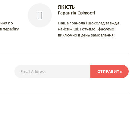
ЯКІСТЬ
Гарантія Свіжості
ення по
Наша гранола і шоколад завжди
 в перебігу
найсвіжіші. Готуємо і фасуємо
виключно в день замовлення!