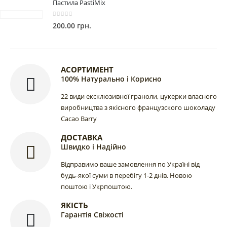
Пастила PastiMix
0
out of 5
200.00
грн.
АСОРТИМЕНТ
100% Натурально і Корисно
22 види ексклюзивної граноли, цукерки власного
виробництва з якісного французского шоколаду
Cacao Barry
ДОСТАВКА
Швидко і Надійно
Відправимо ваше замовлення по Україні від
будь-якої суми в перебігу 1-2 днів. Новою
поштою і Укрпоштою.
ЯКІСТЬ
Гарантія Свіжості