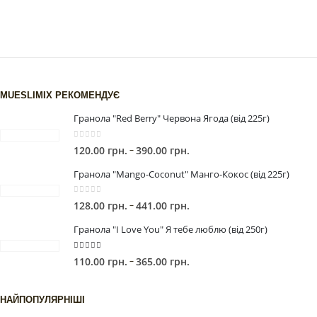
MUESLIMIX РЕКОМЕНДУЄ
Гранола "Red Berry" Червона Ягода (від 225г)
0
out of 5
Price
–
120.00
грн.
390.00
грн.
range:
Гранола "Mango-Coconut" Манго-Кокос (від 225г)
120.00 грн.
through
0
out of 5
Price
–
128.00
грн.
441.00
грн.
390.00 грн.
range:
Гранола "I Love You" Я тебе люблю (від 250г)
128.00 грн.
through
5.00
out of 5
Price
–
110.00
грн.
365.00
грн.
441.00 грн.
range:
110.00 грн.
НАЙПОПУЛЯРНІШІ
through