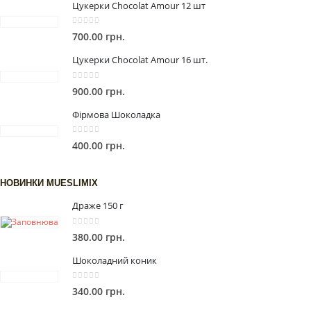
Цукерки Chocolat Amour 12 шт
365.00 грн.
0
out of 5
700.00
грн.
Цукерки Chocolat Amour 16 шт.
0
out of 5
900.00
грн.
Фірмова Шоколадка
0
out of 5
400.00
грн.
НОВИНКИ MUESLIMIX
Драже 150 г
0
out of 5
380.00
грн.
Шоколадний коник
0
out of 5
340.00
грн.